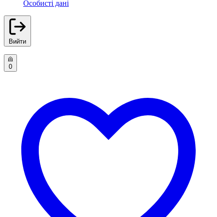
Особисті дані
Вийти
0