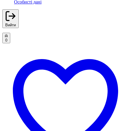
Особисті дані
Вийти
0