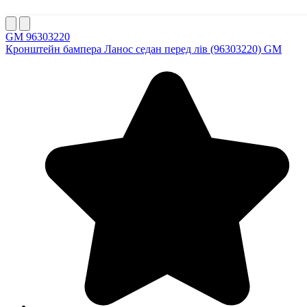
GM 96303220
Кронштейн бампера Ланос седан перед лів (96303220) GM