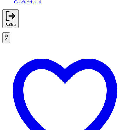
Особисті дані
Вийти
0