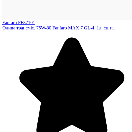
Fanfaro FF87101
Олива трансміс. 75W-80 Fanfaro MAX 7 GL-4, 1л, синт.