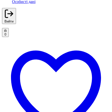
Особисті дані
Вийти
0