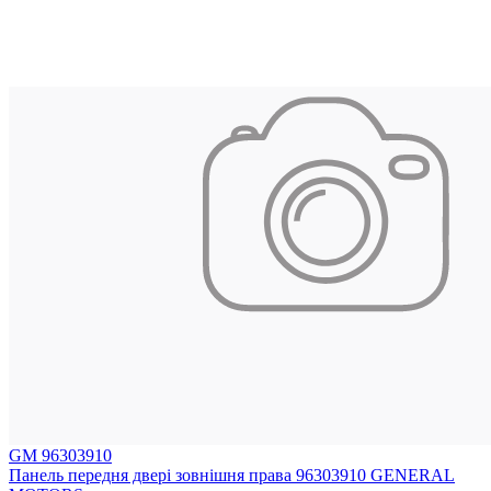
GM 96303910
Панель передня двері зовнішня права 96303910 GENERAL