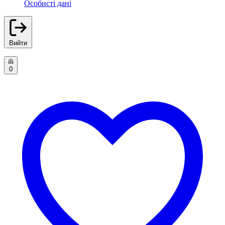
Особисті дані
Вийти
0