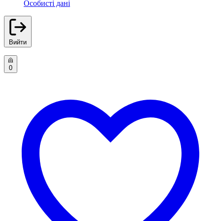
Особисті дані
Вийти
0