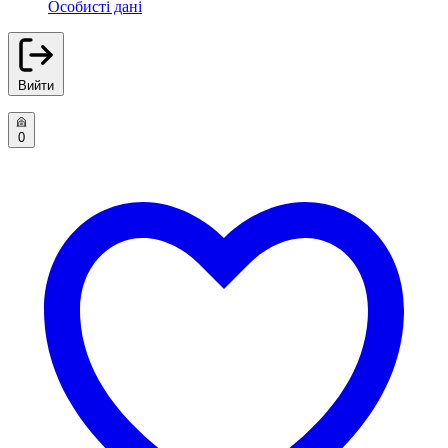
Особисті дані
Вийти
0