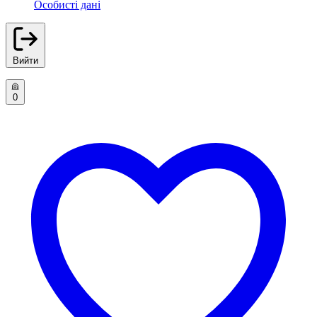
Особисті дані
Вийти
0