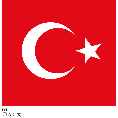
(9)
AIC
(8)