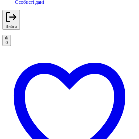
Особисті дані
Вийти
0