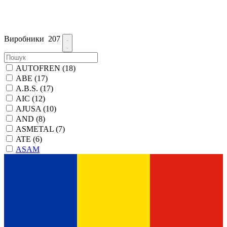
Виробники
207
AUTOFREN
(18)
ABE
(17)
A.B.S.
(17)
AIC
(12)
AJUSA
(10)
AND
(8)
ASMETAL
(7)
ATE
(6)
ASAM