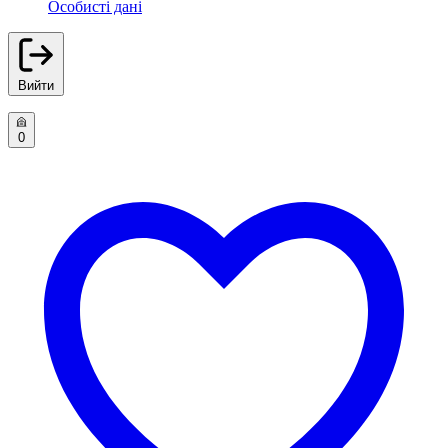
Особисті дані
Вийти
0