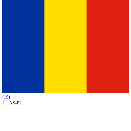
(19)
AS-PL