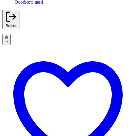
Особисті дані
Вийти
0