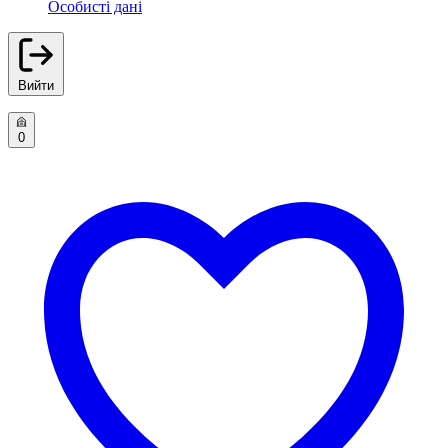
Особисті дані
Вийти
0