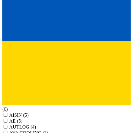
(6)
AISIN
(5)
AE
(5)
AUTLOG
(4)
AVA COOLING
(3)