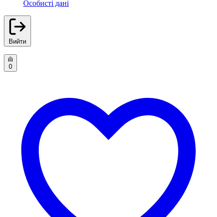
Особисті дані
Вийти
0