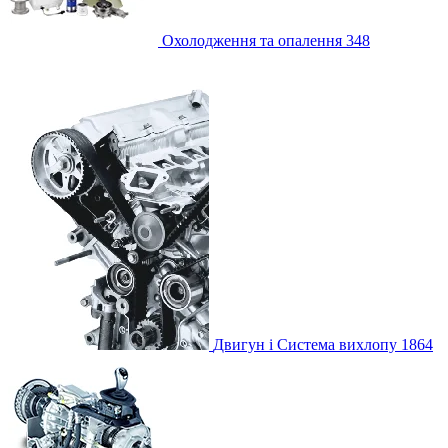
Охолодження та опалення
348
Двигун і Система вихлопу
1864