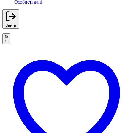
Особисті дані
Вийти
0