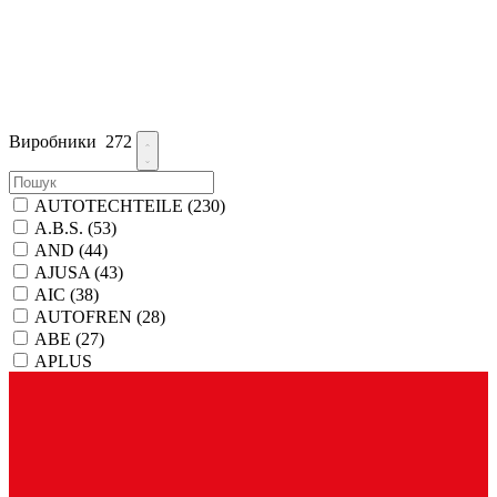
Виробники
272
AUTOTECHTEILE
(230)
A.B.S.
(53)
AND
(44)
AJUSA
(43)
AIC
(38)
AUTOFREN
(28)
ABE
(27)
APLUS