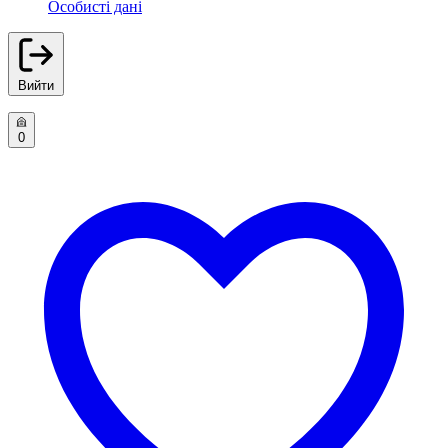
Особисті дані
Вийти
0