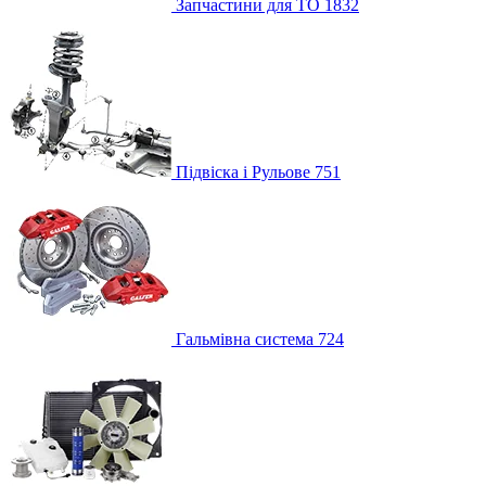
Запчастини для ТО
1832
Підвіска і Рульове
751
Гальмівна система
724