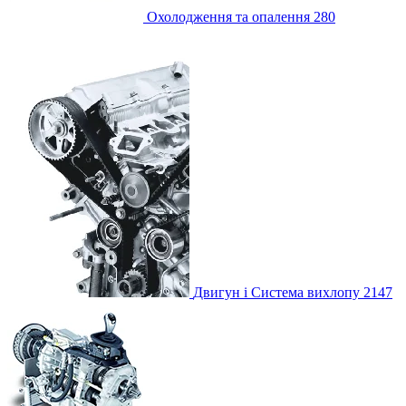
Охолодження та опалення
280
Двигун і Система вихлопу
2147