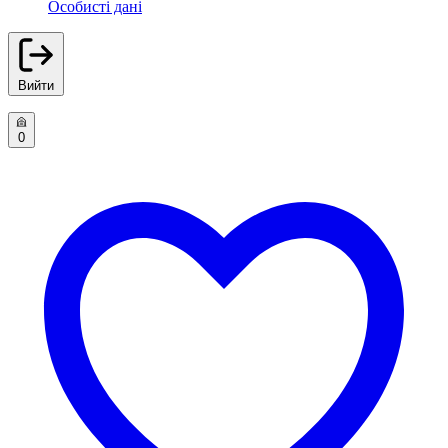
Особисті дані
Вийти
0