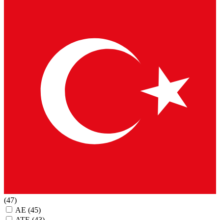
(47)
AE
(45)
ATE
(43)