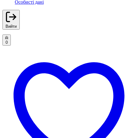
Особисті дані
Вийти
0