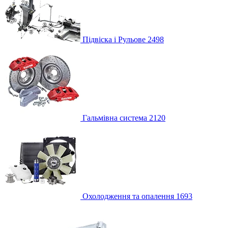
Підвіска і Рульове
2498
Гальмівна система
2120
Охолодження та опалення
1693