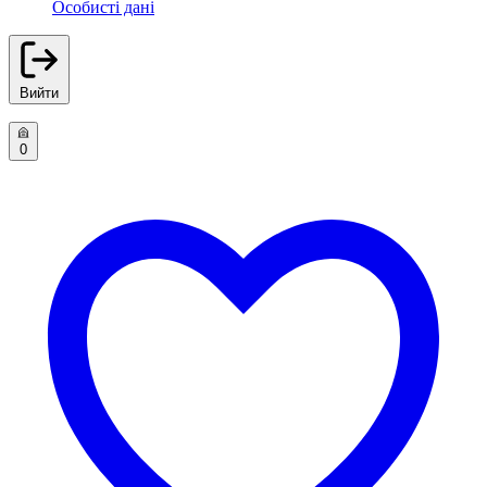
Особисті дані
Вийти
0