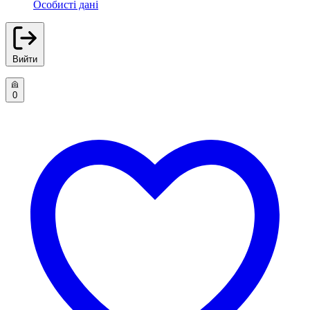
Особисті дані
Вийти
0