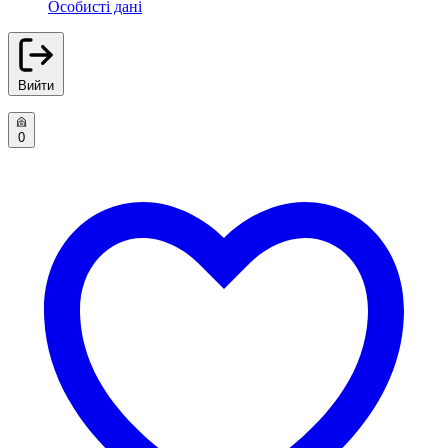
Особисті дані
Вийти
0