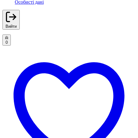
Особисті дані
Вийти
0