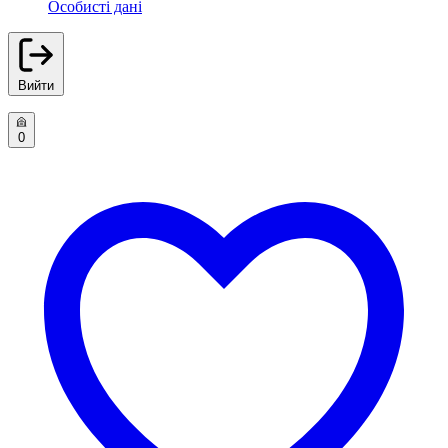
Особисті дані
Вийти
0