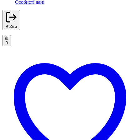
Особисті дані
Вийти
0