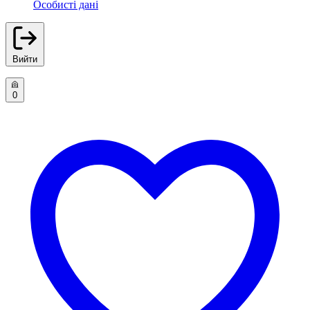
Особисті дані
Вийти
0