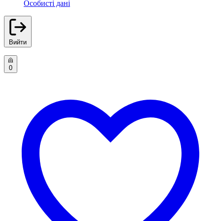
Особисті дані
Вийти
0