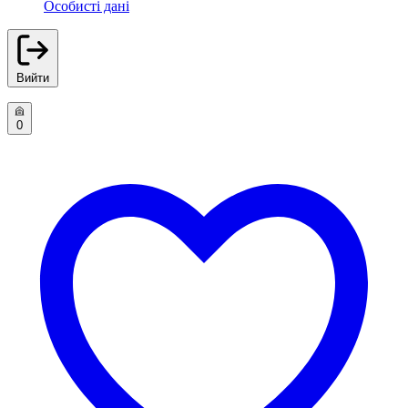
Особисті дані
Вийти
0