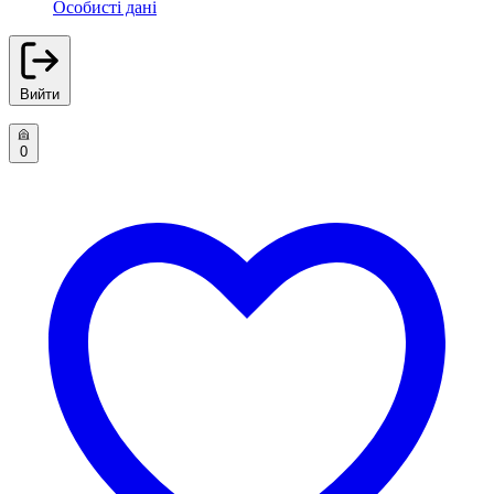
Особисті дані
Вийти
0