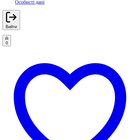
Особисті дані
Вийти
0