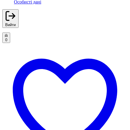
Особисті дані
Вийти
0