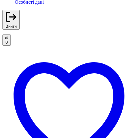
Особисті дані
Вийти
0