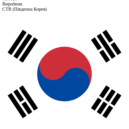
Виробник
CTR
(Південна Корея)