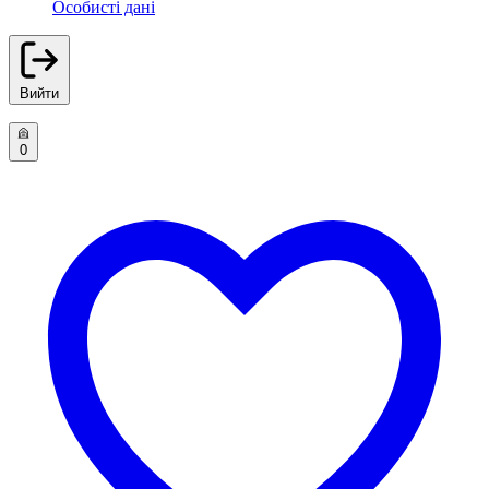
Особисті дані
Вийти
0