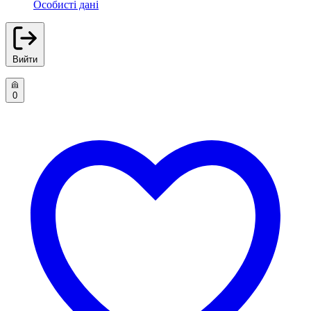
Особисті дані
Вийти
0