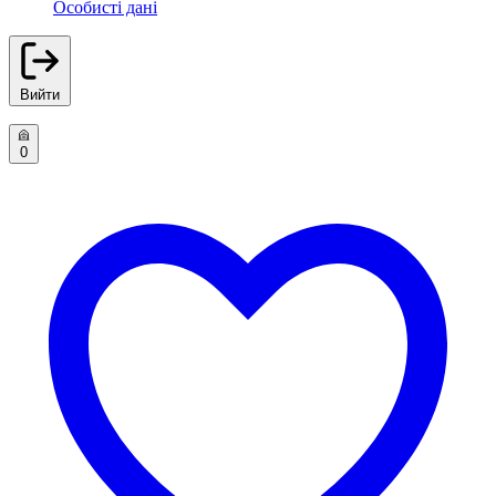
Особисті дані
Вийти
0