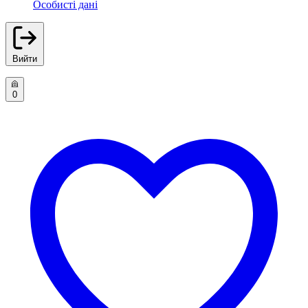
Особисті дані
Вийти
0