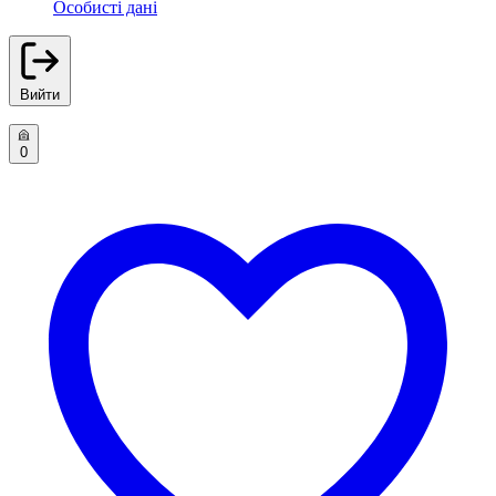
Особисті дані
Вийти
0