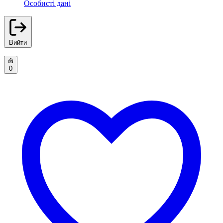
Особисті дані
Вийти
0