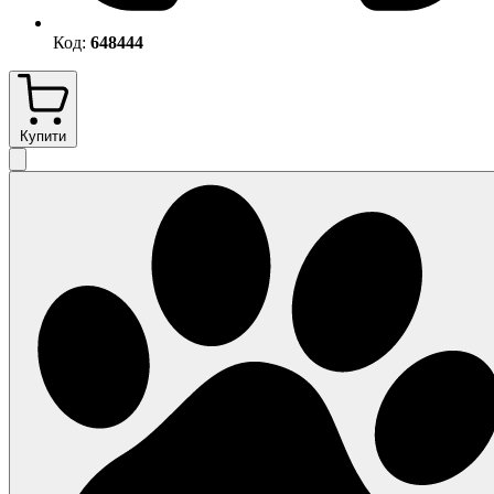
Код:
648444
Купити