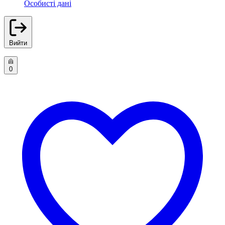
Особисті дані
Вийти
0