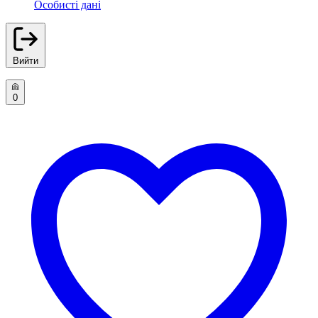
Особисті дані
Вийти
0