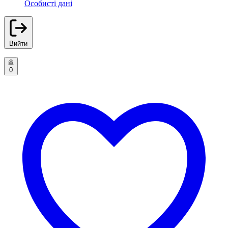
Особисті дані
Вийти
0