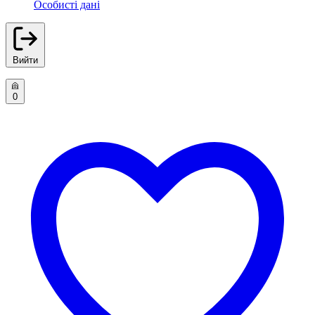
Особисті дані
Вийти
0