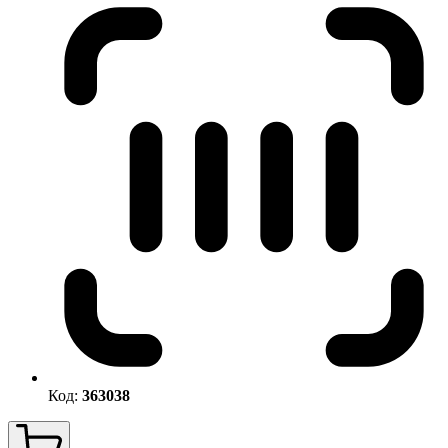
Код:
363038