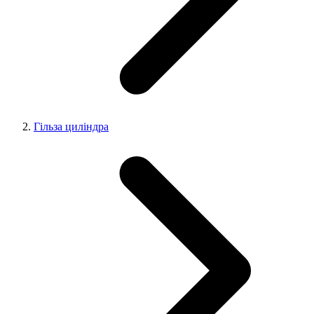
Гільза циліндра