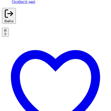
Особисті дані
Вийти
0