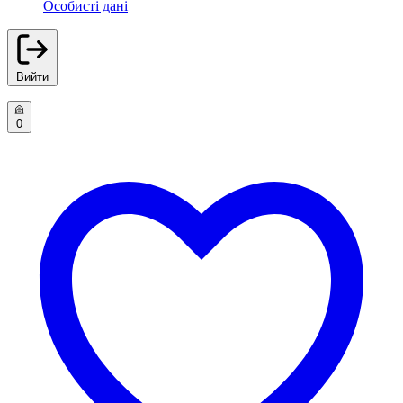
Особисті дані
Вийти
0