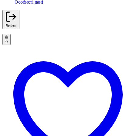
Особисті дані
Вийти
0