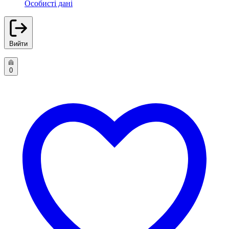
Особисті дані
Вийти
0