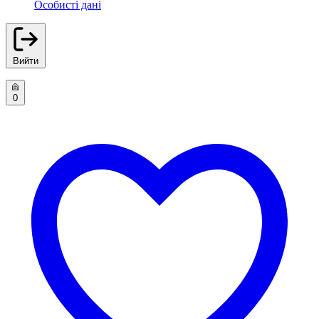
Особисті дані
Вийти
0