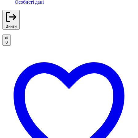
Особисті дані
Вийти
0