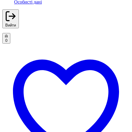
Особисті дані
Вийти
0