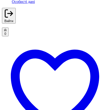
Особисті дані
Вийти
0