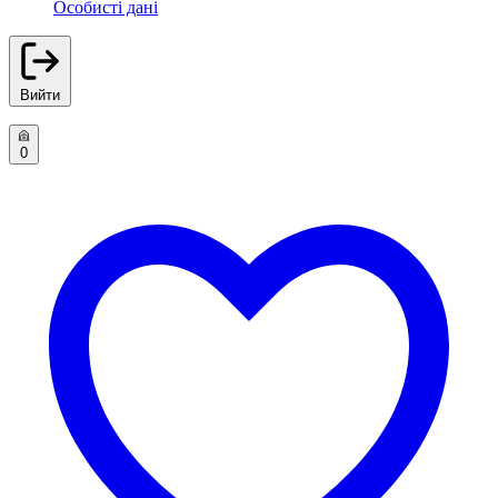
Особисті дані
Вийти
0