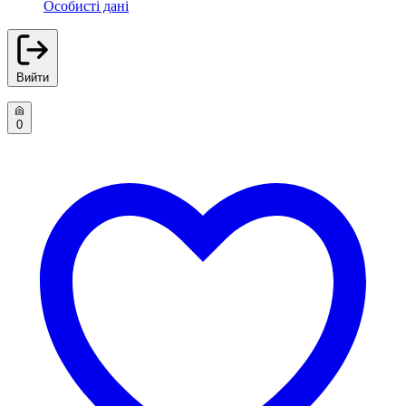
Особисті дані
Вийти
0